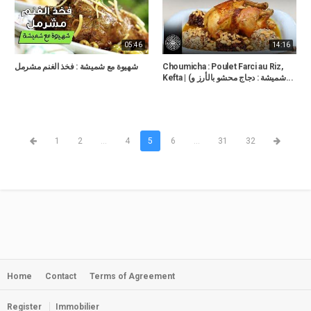
05:46
14:16
شهيوة مع شميشة : فخذ الغنم مشرمل
Choumicha : Poulet Farci au Riz,
Kefta | (شميشة : دجاج محشو بالأرز و...
1
2
...
4
5
6
...
31
32
Home
Contact
Terms of Agreement
Register
Immobilier