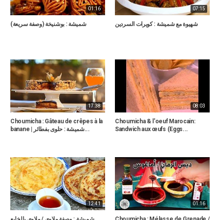
01:16
07:15
شهيوة مع شميشة : كويرات السردين
شميشة : بوشنيخة (وصفة سريعة)
17:38
08:03
Choumicha : Gâteau de crêpes à la
Choumicha & l'oeuf Marocain:
banane | شميشة : حلوى بفطائر...
Sandwich aux œufs (Eggs...
12:41
01:16
شميشة : وصفة ملاوي / ملاوي بالخليع
Choumicha : Mélasse de Grenade /