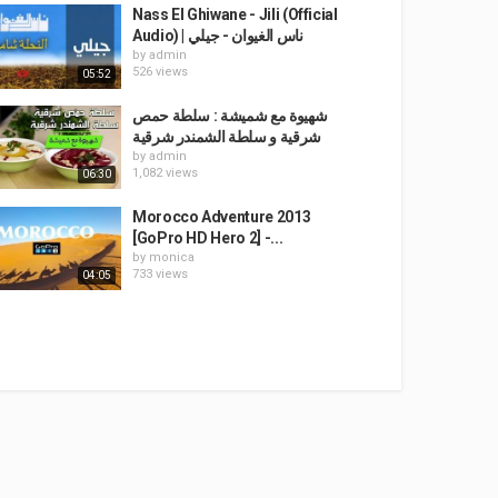
Nass El Ghiwane - Jili (Official
Audio) | ناس الغيوان - جيلي
by
admin
526 views
05:52
شهيوة مع شميشة : سلطة حمص
شرقية و سلطة الشمندر شرقية
by
admin
1,082 views
06:30
Morocco Adventure 2013
[GoPro HD Hero 2] -...
by
monica
733 views
04:05