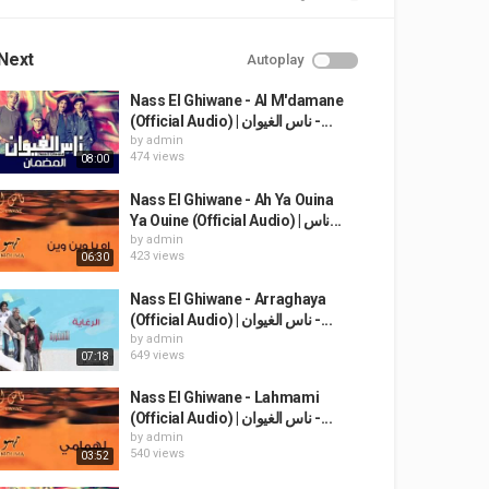
Next
Autoplay
Nass El Ghiwane - Al M'damane
(Official Audio) | ناس الغيوان -...
by
admin
474 views
08:00
Nass El Ghiwane - Ah Ya Ouina
Ya Ouine (Official Audio) | ناس...
by
admin
423 views
06:30
Nass El Ghiwane - Arraghaya
(Official Audio) | ناس الغيوان -...
by
admin
649 views
07:18
Nass El Ghiwane - Lahmami
(Official Audio) | ناس الغيوان -...
by
admin
540 views
03:52