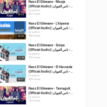
Nass El Ghiwane - Mouja
(Official Audio) | ناس الغيوان -...
by
admin
447 views
05:30
Nass El Ghiwane - L'kiyama
(Official Audio) | ناس الغيوان -...
by
admin
506 views
05:03
Nass El Ghiwane - Siniya
(Official Audio) | ناس الغيوان -...
by
admin
435 views
12:18
Nass El Ghiwane - El Hassada
(Official Audio) | ناس الغيوان -...
by
admin
490 views
06:37
Nass El Ghiwane - Tamaguit
(Official Audio) | ناس الغيوان -...
by
admin
529 views
07:17