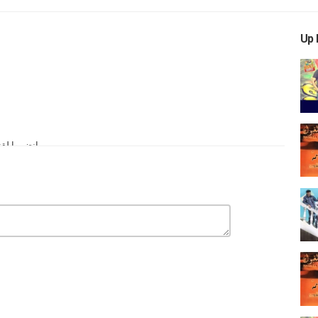
Up 
إنضموا لقن
hiwane
ane