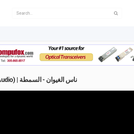
Nass El Ghiwane - Essemta (Official Audio) | ناس الغيوان - السمطة