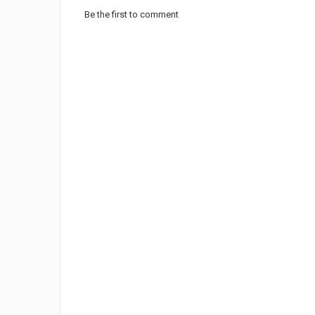
Be the first to comment
Category
Nass EL Ghiwane