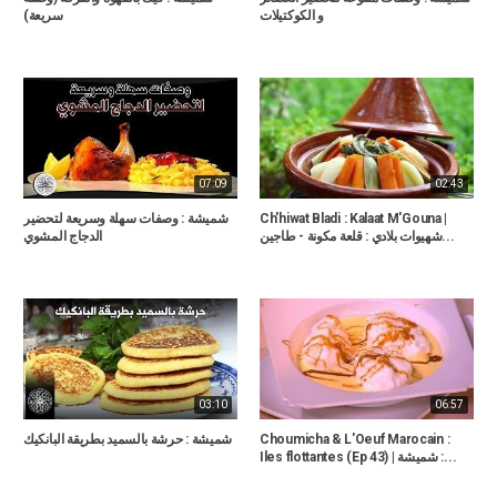
سريعة)
07:09
02:43
Ch'hiwat Bladi : Kalaat M'Gouna |
شميشة : وصفات سهلة وسريعة لتحضير
شهيوات بلادي : قلعة مكونة - طاجين...
الدجاج المشوي
03:10
06:57
Choumicha & L'Oeuf Marocain :
شميشة : حرشة بالسميد بطريقة البانكيك
Iles flottantes (Ep 43) | شميشة :...