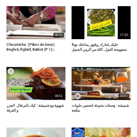
05:31
17:30
#خليك_فدارك_وقوي_مناعتك مع
Choumicha : (Pâtes de base)
مضهوصة الفول..اكلة من الزمن الجميل
Beghrir, Rghaïf, Batbot (P 1) |...
06:52
30:41
شميشة : وصفات متنوعة لتحضير حلويات
شهيوة مع شميشة : كيك بالبرتقال. الجزر
مثلجة
و القرفة