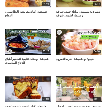
01:19
06:30
شهيوة مع شميشة : سلطة حمص شرقية
شميشة : أصابع مقرمشة بالبطاطس و
و سلطة الشمندر شرقية
الدجاج
37:17
06:08
شهيوة مع شميشة : شربة القمرون
شميشة : وصفات تفليدية لتحضير أطباق
الدجاج للمناسبات
01:03
30:14
شميشة : وصفات متنوعة لتحضير العصائر
شميشة : كيك بالقهوة والقرفة (وصفة