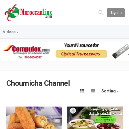
Sign In
Videos
Choumicha Channel
Sorting