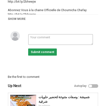
http://bit.ly/2bhewjw
Abonnez Vous à la chaine Officielle de Choumicha Chafay
http://bit.ly/2bhewjw
SHOW MORE
وصفات متنوعة لتحضير حلويات مثلجة |
ـــــــــــــ
Site Web Officiel:
http://www.Choumicha.ma
Dar Choumicha:
http://www.DarChoumicha.com
Page Facebook:
https://facebook.com/ChoumichaWebTV
Suivre sur Instagram:
https://instagram.com/Choumicha_Chafay
Suivre sur Twitter:
https://twitter.com/Choumicha_Ma
Submit comment
Suivre sur Google+: https://plus.google.com/+TVChoumicha
Official YouTube:
http://youtube.com/TVChoumicha
#Choumicha #شميشة #Cuisine
Category
Be the first to comment
Cuisine
Choumicha Channel
Up Next
Autoplay
شميشة : وصفات متنوعة لتحضير حلويات
شرقية
by
admin