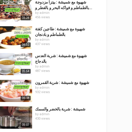
شهيوة مع شميشة : بيتزا مزدوجة
بالطماطم و فواكه البحر و بالفطر و...
by
admin
456 views
06:28
شهيوة مع شميشة : طاجين كفتة
بالطماطم و بادنجان
by
admin
437 views
06:52
شهيوة مع شميشة : شربة العدس
بالدجاج
by
admin
487 views
05:54
شهيوة مع شميشة : شربة القمرون
by
admin
932 views
06:08
شميشة : شربة بالخضر والسمك
by
admin
430 views
05:07