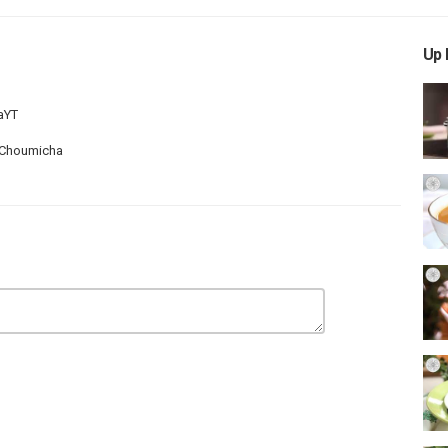
Up 
haYT
aChoumicha