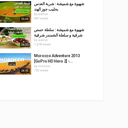
شهيوة مع شميشة : شربة العدس
بحليب جوز الهند
by
admin
447 views
06:44
شهيوة مع شميشة : سلطة حمص
شرقية و سلطة الشمندر شرقية
by
admin
1,078 views
06:30
Morocco Adventure 2013
[GoPro HD Hero 2] -...
by
monica
732 views
04:05