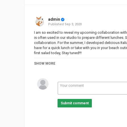
admin
Published
Sep 3, 2020
I am so excited to reveal my upcoming collaboration wit
is often used in our studio to prepare different lunches. S
collaboration. For the summer, I developed delicious Ita
have for a quick lunch or take with you in your beach outi
first salad today, Stay tuned!!!
أنا جد متحمسة لأشارك معكم سلسلة الوصفات الجديدة التي حضرتها بالتعاون مع Panzani Maroc ! ت
SHOW MORE
Panzani وكثيرا ما نستخدمهم في الاستوديو لإعداد وجبات غداء مختلفة. لذلك كنت سعيدة جدًا لما تلقيت مكالمة من فريق Panzani لهذه
تناولها دافئة أو باردة، كوجبة غداء سريعة أو اخذها معكم الى
ابتداءا من اليوم
#CookingWithAlia #Panzani #Collaboration #ItalianFo
#ItalianChefInYou #Fresh #Recipes
Submit comment
Category
Alia Channel