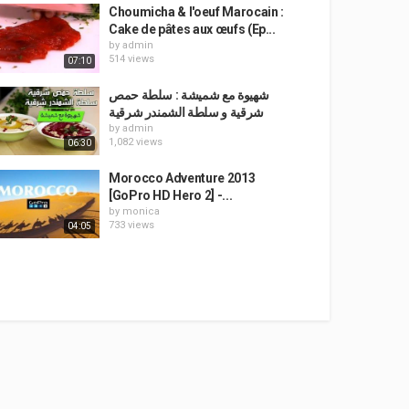
Choumicha & l'oeuf Marocain :
Cake de pâtes aux œufs (Ep...
by
admin
514 views
07:10
شهيوة مع شميشة : سلطة حمص
شرقية و سلطة الشمندر شرقية
by
admin
1,082 views
06:30
Morocco Adventure 2013
[GoPro HD Hero 2] -...
by
monica
733 views
04:05