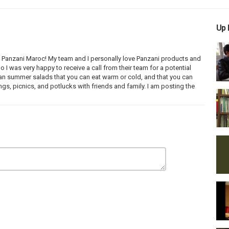
Up 
h Panzani Maroc! My team and I personally love Panzani products and
o I was very happy to receive a call from their team for a potential
lian summer salads that you can eat warm or cold, and that you can
ngs, picnics, and potlucks with friends and family. I am posting the
فريقي وأنا شخصيا نحب منتجا
الكولابوراسيون. اولا قمت بتطوير سلطات منعشة بنكهة إيطالية مميزة يمكنك 
الشاطئ والنزهات مع الأصدقاء والعائلة. هذا الأسبوع نقوم بنشر 2 من هذه الوصفات السلطة. ترقبوها 
od #ItalianSalads #Salads #Summer #NewSeries #AmazingRecipes