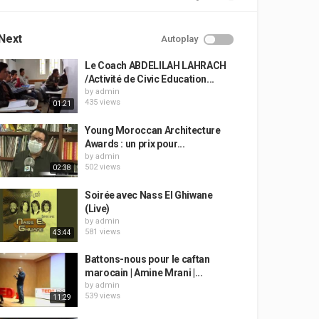
Next
Autoplay
Le Coach ABDELILAH LAHRACH
/Activité de Civic Education...
by
admin
435 views
01:21
Young Moroccan Architecture
Awards : un prix pour...
by
admin
502 views
02:38
Soirée avec Nass El Ghiwane
(Live)
by
admin
581 views
43:44
Battons-nous pour le caftan
marocain | Amine Mrani |...
by
admin
539 views
11:29