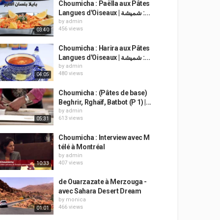
Choumicha : Paëlla aux Pâtes
Langues d'Oiseaux | شميشة :...
by
admin
456 views
03:40
Choumicha : Harira aux Pâtes
Langues d'Oiseaux | شميشة :...
by
admin
480 views
04:05
Choumicha : (Pâtes de base)
Beghrir, Rghaïf, Batbot (P 1) |...
by
admin
613 views
05:31
Choumicha : Interview avec M
télé à Montréal
by
admin
407 views
10:33
de Ouarzazate à Merzouga -
avec Sahara Desert Dream
by
monica
466 views
01:01