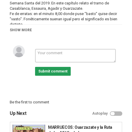
Semana Santa del 2019. En este capítulo relato el tramo de
Casablanca, Essauira, Agadir y Ouarzazate.
Fe de erratas: en el minuto 8,00 donde puse "basto" quise decir
"vasto". Fonéticamente suenan igual pero el significado es bien
distinto.
SHOW MORE
Enlaces a los otros capítulos:
CAPÍTULO I: De Vigo a Casablanca:
https://youtu.be/6GSi0cG_E8c
CAPÍTULO II: De Casablanca a Ouarzazate:
https://youtu.be/sMfVRDvv1Co
Submit comment
CAPÍTULO III: De Ouarzazate a Vigo:
https://youtu.be/iHLNZcltMKc
Por cierto, me dedico a la impresión digital y aquí podréis ver
algunos de los productos para moteros. Iré aumentándolos
paulatinamente
https://notetiresdelamoto.wordpress.com/tienda/
Be the first to comment
Category
Up Next
Autoplay
Cities
Ouarzazate
MARRUECOS: Ouarzazate y la Ruta