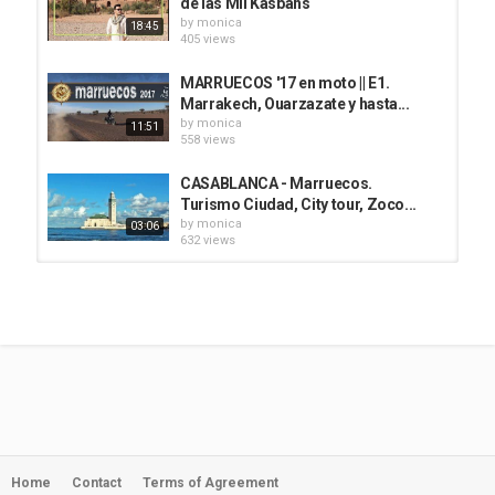
de las Mil Kasbahs
by
monica
18:45
405 views
MARRUECOS '17 en moto || E1.
Marrakech, Ouarzazate y hasta...
by
monica
11:51
558 views
CASABLANCA - Marruecos.
Turismo Ciudad, City tour, Zoco...
by
monica
03:06
632 views
Viaje en Autocaravana por
Marruecos en Navidad - Día 8 -...
by
monica
17:42
448 views
Casablanca, Morocco part 1, end of
2019
by
monica
12:54
420 views
Home
Contact
Terms of Agreement
Chefchaouen/Chaouen: Pueblo Azul