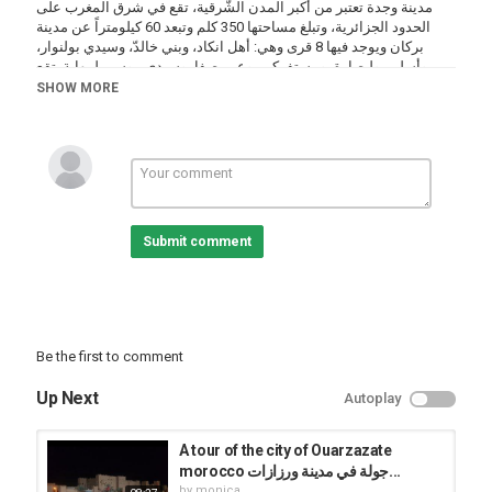
مدينة وجدة تعتبر من أكبر المدن الشّرقية، تقع في شرق المغرب على
الحدود الجزائرية، وتبلغ مساحتها 350 كلم وتبعد 60 كيلومتراً عن مدينة
بركان ويوجد فيها 8 قرى وهي: أهل انكاد، وبني خالدّ، وسيدي بولنوار،
وأسلي، ولبصارة، ومستفركي، وعين صفا، وسيدي موسى لمهاية. تقع
مدينة وجدة بمنطقةٍ سهليةٍ وتمتازُ بمناخٍ باردٍ شتاءً وحار صيفاً، ويوجد فيها
SHOW MORE
الكثير من أنواع النّباتات والثّروة الحيوانية، فيوجد فيها العديد من المناطق
السّياحية والدّينية الرّائعة؛ كباب المغرب، ودار السّبتي، ومسجد الغربية،
ومسجد محمد السّادس، وبعض الكنائس؛ ككنيسة سان لويس..
@yamani49
Category
Cities
Oujda
Submit comment
Be the first to comment
Up Next
Autoplay
A tour of the city of Ouarzazate
morocco جولة في مدينة ورزازات...
by
monica