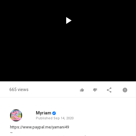
Play
Video
665 views
Myriam
Published
Sep 14, 2020
https://www.paypal.me/yamani49
~