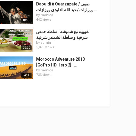
Daouidi à Ouarzazate / صيف
ورزازات / عبد الله الداودي ورزازات...
by
monica
442 views
18:55
شهيوة مع شميشة : سلطة حمص
شرقية و سلطة الشمندر شرقية
by
admin
1,079 views
06:30
Morocco Adventure 2013
[GoPro HD Hero 2] -...
by
monica
733 views
04:05