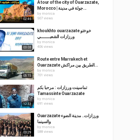
A tour of the city of Ouarzazate,
Morocco | جولة في مدينة...
by
monica
507 views
02:46
khoukhto ouarzazate خوختو
ورزازات الشعبــــــــي
by
monica
406 views
03:03
Route entre Marrakech et
Ouarzazate الطريق بين مراكش...
by
monica
701 views
05:15
تماسينت ورزازات : مرحبا بكم
Tamassinte Ouarzazate
by
monica
691 views
12:33
Ouarzazate ورزازات.. مدينة الضوء
والسينما
by
monica
588 views
03:29