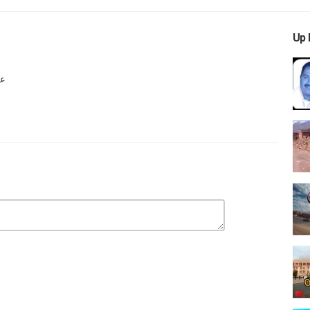
Up 
عبد 