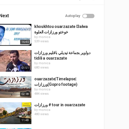
Next
Autoplay
khoukhtou ouarzazate l3alwa
خوختو ورزازات العلوة
by
monica
539 views
16:40
دواوير بجماعة تيديلي باقليم ورزازات
tidili a ouarzazate
by
monica
680 views
01:51
ouarzazate|Timelapse|
ورزازات(Gopro footage)
by
monica
484 views
02:18
ورزازات # tour in ouarzazate
by
monica
480 views
11:48