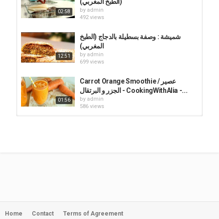
(الطبخ المغربي)
by
admin
02:58
492 views
شميشة : وصفة بسطيلة بالدجاج (الطبخ
المغربي)
by
admin
12:51
699 views
Carrot Orange Smoothie / عصير
الجزر و البرتقال - CookingWithAlia -...
by
admin
01:56
586 views
Choumicha: Pastilla au foie et
viande hachée | الطبخ المغربي :...
by
admin
06:40
515 views
Moroccan Spicy Orange Salad /
سلطة البرتقال حارة -...
by
admin
02:44
397 views
Home
Contact
Terms of Agreement
Orange Mintade / مشروب البرتقال و