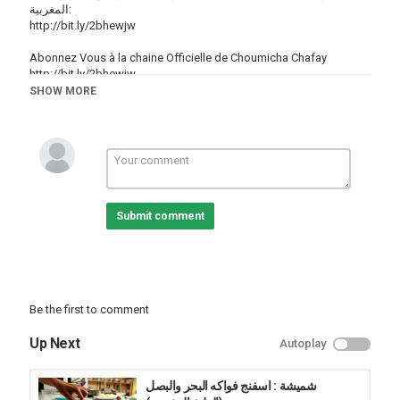
المغربية:
http://bit.ly/2bhewjw
Abonnez Vous à la chaine Officielle de Choumicha Chafay
http://bit.ly/2bhewjw
SHOW MORE
Choumicha : Financiers à l'orange (Recette Marocaine) | 2013
(شميشة : حلوة ناعمة بمربى البرتقال (الطبخ المغربي | 2013
ـــــــــــــ
Site Web Officiel :
http://www.Choumicha.ma
Dar Choumicha :
http://www.darchoumicha.com
Page Facebook :
https://www.facebook.com/ChoumichaWebTv
Suivre sur Twitter:
https://twitter.com/choumicha_ma
Submit comment
Suivre sur Google+: https://plus.google.com/+tvchoumicha
Follow Instagram :
https://www.instagram.com/choumicha_chafay
#Choumicha #شميشة #Cuisine
Be the first to comment
Category
Choumicha Channel
Up Next
Autoplay
شميشة : اسفنج فواكه البحر والبصل