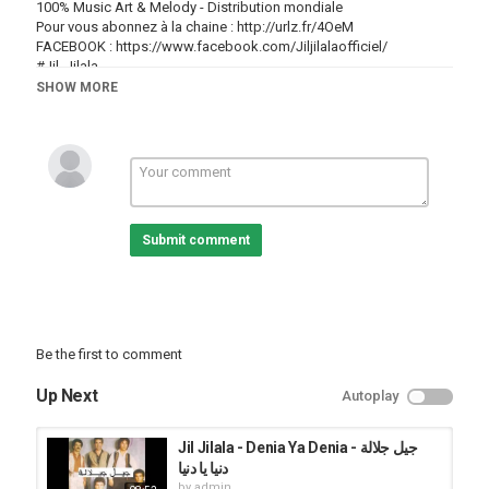
100% Music Art & Melody - Distribution mondiale
Pour vous abonnez à la chaine :
http://urlz.fr/4OeM
FACEBOOK :
https://www.facebook.com/Jiljilalaofficiel/
#Jil_Jilala
#جيل_جيلالة
SHOW MORE
#البراقية
Category
Jil Jilala
Submit comment
Be the first to comment
Up Next
Autoplay
Jil Jilala - Denia Ya Denia جيل جلالة -
دنيا يا دنيا
by
admin