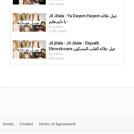
08:52
518 views
Jil Jilala - Ya Dayem Hayem جيل جلالة
- يا دايم هايم
by
admin
09:00
1,041 views
Jil jilala - Jil Jilala - Elqualb
Elmeskoune جيل جلالة القلب المسكون
by
admin
09:50
545 views
Jil jilala - jil jilala nakar lahsane
by
admin
718 views
12:36
Jil jilala - JIL JILALA ( Lach Ayach )
جيـل جيـلالة -- لاش عـايش
by
admin
08:35
555 views
Home
Contact
Terms of Agreement
Jil Jilala - من أعتق وأندر اسطوانة لجيلالة
زمان (مع سكينة وباكو والدرهم ومحمود)...